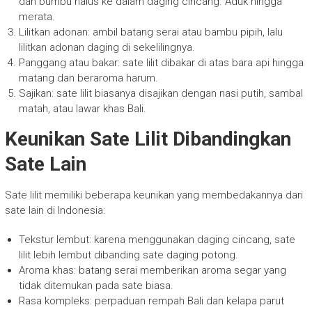
dan bumbu halus ke dalam daging cincang. Aduk hingga
merata.
Lilitkan adonan: ambil batang serai atau bambu pipih, lalu
lilitkan adonan daging di sekelilingnya.
Panggang atau bakar: sate lilit dibakar di atas bara api hingga
matang dan beraroma harum.
Sajikan: sate lilit biasanya disajikan dengan nasi putih, sambal
matah, atau lawar khas Bali.
Keunikan Sate Lilit Dibandingkan
Sate Lain
Sate lilit memiliki beberapa keunikan yang membedakannya dari
sate lain di Indonesia:
Tekstur lembut: karena menggunakan daging cincang, sate
lilit lebih lembut dibanding sate daging potong.
Aroma khas: batang serai memberikan aroma segar yang
tidak ditemukan pada sate biasa.
Rasa kompleks: perpaduan rempah Bali dan kelapa parut