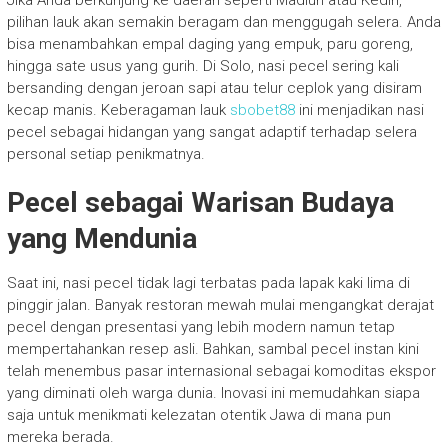
Jika Anda berkunjung ke daerah seperti Madiun atau Kediri,
pilihan lauk akan semakin beragam dan menggugah selera. Anda
bisa menambahkan empal daging yang empuk, paru goreng,
hingga sate usus yang gurih. Di Solo, nasi pecel sering kali
bersanding dengan jeroan sapi atau telur ceplok yang disiram
kecap manis. Keberagaman lauk
sbobet88
ini menjadikan nasi
pecel sebagai hidangan yang sangat adaptif terhadap selera
personal setiap penikmatnya.
Pecel sebagai Warisan Budaya
yang Mendunia
Saat ini, nasi pecel tidak lagi terbatas pada lapak kaki lima di
pinggir jalan. Banyak restoran mewah mulai mengangkat derajat
pecel dengan presentasi yang lebih modern namun tetap
mempertahankan resep asli. Bahkan, sambal pecel instan kini
telah menembus pasar internasional sebagai komoditas ekspor
yang diminati oleh warga dunia. Inovasi ini memudahkan siapa
saja untuk menikmati kelezatan otentik Jawa di mana pun
mereka berada.