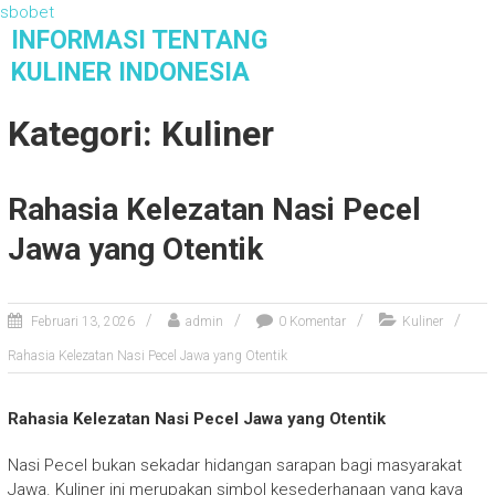
sbobet
S
INFORMASI TENTANG
k
KULINER INDONESIA
i
Informasi Tentang Kuliner Indonesia
p
Kategori: Kuliner
t
o
c
Rahasia Kelezatan Nasi Pecel
o
n
Jawa yang Otentik
t
e
n
Februari 13, 2026
admin
0 Komentar
Kuliner
t
Rahasia Kelezatan Nasi Pecel Jawa yang Otentik
Rahasia Kelezatan Nasi Pecel Jawa yang Otentik
Nasi Pecel bukan sekadar hidangan sarapan bagi masyarakat
Jawa. Kuliner ini merupakan simbol kesederhanaan yang kaya