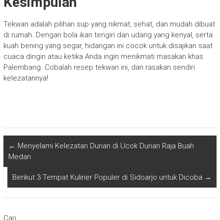
Kesimpulan
Tekwan adalah pilihan sup yang nikmat, sehat, dan mudah dibuat
di rumah. Dengan bola ikan tengiri dan udang yang kenyal, serta
kuah bening yang segar, hidangan ini cocok untuk disajikan saat
cuaca dingin atau ketika Anda ingin menikmati masakan khas
Palembang. Cobalah resep tekwan ini, dan rasakan sendiri
kelezatannya!
←
Menyelami Kelezatan Durian di Ucok Durian Raja Buah
Medan
Berikut 3 Tempat Kuliner Populer di Sidoarjo untuk Dicoba
→
Cari