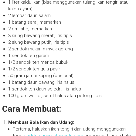
1 liter kaldu ikan (bisa menggunakan tulang ikan tengiri atau
kaldu ayam)
2 lembar daun salam
1 batang serai, memarkan
2 cm jahe, memarkan
3 siung bawang merah, iris tipis
2 siung bawang putih, iris tipis
2 sendok makan minyak goreng
1 sendok teh garam
1/2 sendok teh merica bubuk
1/2 sendok teh gula pasir
50 gram jamur kuping (opsional)
1 batang daun bawang, iris halus
1 sendok teh daun seledri, iris halus
100 gram wortel, serut halus atau potong tipis
Cara Membuat:
Membuat Bola Ikan dan Udang:
Pertama, haluskan ikan tengiri dan udang menggunakan
food
guiltykitchenrestaurants.com
processor hingga halus