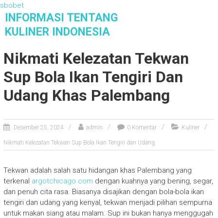
sbobet
S
INFORMASI TENTANG
k
KULINER INDONESIA
i
Informasi Tentang Kuliner Indonesia
p
Nikmati Kelezatan Tekwan
t
o
Sup Bola Ikan Tengiri Dan
c
o
Udang Khas Palembang
n
t
e
Desember 25, 2024
admin
0 Komentar
Kuliner
n
Nikmati Kelezatan Tekwan Sup Bola Ikan Tengiri dan Udang
t
Tekwan adalah salah satu hidangan khas Palembang yang
terkenal
argotchicago.com
dengan kuahnya yang bening, segar,
dan penuh cita rasa. Biasanya disajikan dengan bola-bola ikan
tengiri dan udang yang kenyal, tekwan menjadi pilihan sempurna
untuk makan siang atau malam. Sup ini bukan hanya menggugah