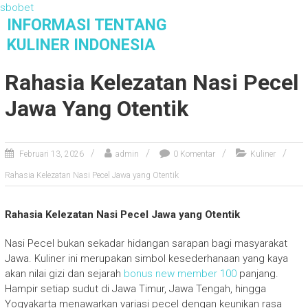
sbobet
S
INFORMASI TENTANG
k
KULINER INDONESIA
i
Informasi Tentang Kuliner Indonesia
p
Rahasia Kelezatan Nasi Pecel
t
o
Jawa Yang Otentik
c
o
n
Februari 13, 2026
admin
0 Komentar
Kuliner
t
e
Rahasia Kelezatan Nasi Pecel Jawa yang Otentik
n
t
Rahasia Kelezatan Nasi Pecel Jawa yang Otentik
Nasi Pecel bukan sekadar hidangan sarapan bagi masyarakat
Jawa. Kuliner ini merupakan simbol kesederhanaan yang kaya
akan nilai gizi dan sejarah
bonus new member 100
panjang.
Hampir setiap sudut di Jawa Timur, Jawa Tengah, hingga
Yogyakarta menawarkan variasi pecel dengan keunikan rasa