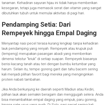
tanaman. Kehadiran sayuran hijau ini tidak hanya memberikan
kesegaran, tetapi juga memasok serat dan vitamin yang sangat
dibutuhkan tubuh untuk memulai aktivitas di pagi hari.
Pendamping Setia: Dari
Rempeyek hingga Empal Daging
Menyantap nasi pecel terasa kurang lengkap tanpa kehadiran
lauk pendamping yang renyah. Rempeyek atau krupuk puli
(lempeng) merupakan pasangan abadi yang memberikan
dimensi tekstur “kriuk” di setiap suapan. Rempeyek biasanya
berisi kacang tanah atau teri dengan bumbu ketumbar yang
harum. Selain itu, tempe goreng garit dan tahu bacem sering
kali menjadi pilihan favorit bagi mereka yang menginginkan
protein nabati tambahan.
Jika Anda berkunjung ke daerah seperti Madiun atau Kediri,
pilihan lauk akan semakin beragam dan menggugah selera. Anda
bisa menambahkan empal daging yang empuk, paru goreng,
hingga sate usus yang gurih. Di Solo, nasi pecel sering kali