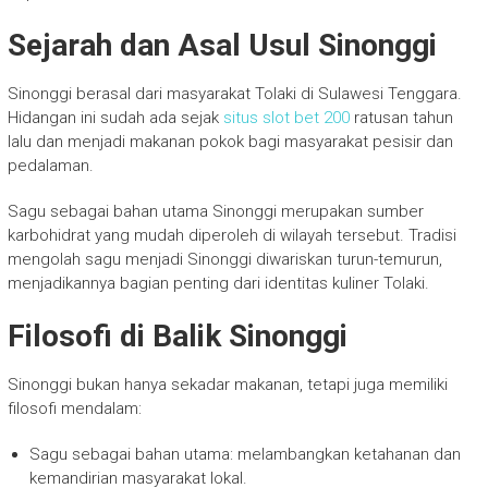
Sejarah dan Asal Usul Sinonggi
Sinonggi berasal dari masyarakat Tolaki di Sulawesi Tenggara.
Hidangan ini sudah ada sejak
situs slot bet 200
ratusan tahun
lalu dan menjadi makanan pokok bagi masyarakat pesisir dan
pedalaman.
Sagu sebagai bahan utama Sinonggi merupakan sumber
karbohidrat yang mudah diperoleh di wilayah tersebut. Tradisi
mengolah sagu menjadi Sinonggi diwariskan turun-temurun,
menjadikannya bagian penting dari identitas kuliner Tolaki.
Filosofi di Balik Sinonggi
Sinonggi bukan hanya sekadar makanan, tetapi juga memiliki
filosofi mendalam:
Sagu sebagai bahan utama: melambangkan ketahanan dan
kemandirian masyarakat lokal.