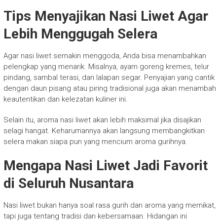
Tips Menyajikan Nasi Liwet Agar
Lebih Menggugah Selera
Agar nasi liwet semakin menggoda, Anda bisa menambahkan
pelengkap yang menarik. Misalnya, ayam goreng kremes, telur
pindang, sambal terasi, dan lalapan segar. Penyajian yang cantik
dengan daun pisang atau piring tradisional juga akan menambah
keautentikan dan kelezatan kuliner ini.
Selain itu, aroma nasi liwet akan lebih maksimal jika disajikan
selagi hangat. Keharumannya akan langsung membangkitkan
selera makan siapa pun yang mencium aroma gurihnya.
Mengapa Nasi Liwet Jadi Favorit
di Seluruh Nusantara
Nasi liwet bukan hanya soal rasa gurih dan aroma yang memikat,
tapi juga tentang tradisi dan kebersamaan. Hidangan ini