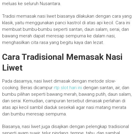
meluas ke seluruh Nusantara.
Tradisi memasak nasi liwet biasanya dilakukan dengan cara yang
klasik, yaitu menggunakan panci kastrol di atas api kecil. Cara ini
membuat bumbu-bumbu seperti santan, daun salam, serai, dan
bawang merah dapat meresap sempurna ke dalam nasi,
menghasilkan cita rasa yang begitu kaya dan lezat.
Cara Tradisional Memasak Nasi
Liwet
Pada dasarnya, nasi liwet dimasak dengan metode slow-
cooking. Beras dicampur
rtp slot hari ini
dengan santan, air, dan
bumbu pilihan seperti bawang merah, bawang putih, daun salam,
dan serai. Kemudian, campuran tersebut dimasak perlahan di
atas api kecil sambil diaduk sesekali agar nasi matang merata
dan bumbu meresap sempurna.
Biasanya, nasi liwet juga disajikan dengan pelengkap tradisional
seperti ayam suwir, telur pindang, tempe, tahu, dan sambal