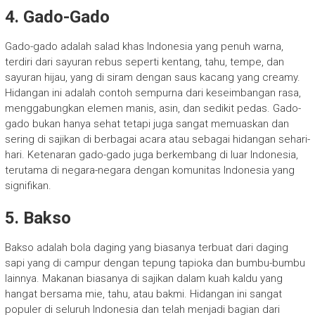
4. Gado-Gado
Gado-gado adalah salad khas Indonesia yang penuh warna,
terdiri dari sayuran rebus seperti kentang, tahu, tempe, dan
sayuran hijau, yang di siram dengan saus kacang yang creamy.
Hidangan ini adalah contoh sempurna dari keseimbangan rasa,
menggabungkan elemen manis, asin, dan sedikit pedas. Gado-
gado bukan hanya sehat tetapi juga sangat memuaskan dan
sering di sajikan di berbagai acara atau sebagai hidangan sehari-
hari. Ketenaran gado-gado juga berkembang di luar Indonesia,
terutama di negara-negara dengan komunitas Indonesia yang
signifikan.
5. Bakso
Bakso adalah bola daging yang biasanya terbuat dari daging
sapi yang di campur dengan tepung tapioka dan bumbu-bumbu
lainnya. Makanan biasanya di sajikan dalam kuah kaldu yang
hangat bersama mie, tahu, atau bakmi. Hidangan ini sangat
populer di seluruh Indonesia dan telah menjadi bagian dari