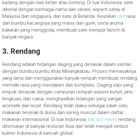
kadang dengan nasi ketan atau lontong. Di luar Indonesia, sate
dikenal dengan berbagai nama dan variasi, seperti satay di
Malaysia dan singapura, dan sate di Belanda. Keunikan
slot
rasa
dari bumbu kacangnya yang manis dan gurih, serta aroma
bakaran yang menggoda, membuat sate menjadi favorit di
banyak negara.
3. Rendang
Rendang adalah hidangan daging yang dimasak dalam santan
dengan bumbu-bumbu khas Minangkabau. Proses memasaknya
yang lama dan menggunakan banyak rempah membuat rendang
memiliki rasa yang mendalam dan kompleks. Daging sapi yang
empuk dimasak dengan campuran rempah seperti kunyit, jahe,
lengkuas, dan cabai, menghasilkan hidangan yang sangat
aromatik dan lezat. Rendang telah diakui sebagai salah satu
makanan terenak di dunia dan sering muncul dalam daftar
makanan internasional. Di luar Indonesia,
link slot resmi
rendang
ditemukan di banyak restoran Asia dan telah menjadi simbol
kuliner Indonesia di kancah global.