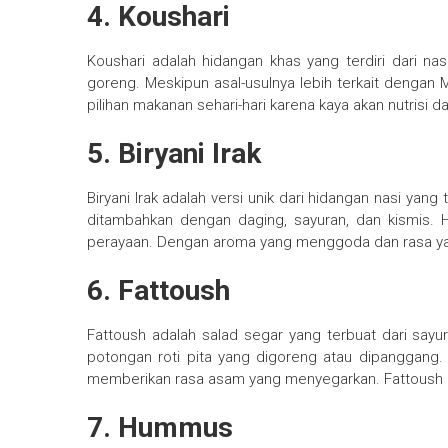
4. Koushari
Koushari adalah hidangan khas yang terdiri dari nas
goreng. Meskipun asal-usulnya lebih terkait dengan Me
pilihan makanan sehari-hari karena kaya akan nutrisi
5. Biryani Irak
Biryani Irak adalah versi unik dari hidangan nasi y
ditambahkan dengan daging, sayuran, dan kismis. H
perayaan. Dengan aroma yang menggoda dan rasa yang 
6. Fattoush
Fattoush adalah salad segar yang terbuat dari say
potongan roti pita yang digoreng atau dipanggang
memberikan rasa asam yang menyegarkan. Fattoush 
7. Hummus