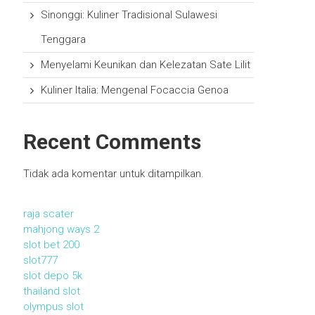
Sinonggi: Kuliner Tradisional Sulawesi
Tenggara
Menyelami Keunikan dan Kelezatan Sate Lilit
Kuliner Italia: Mengenal Focaccia Genoa
Recent Comments
Tidak ada komentar untuk ditampilkan.
raja scater
mahjong ways 2
slot bet 200
slot777
slot depo 5k
thailand slot
olympus slot