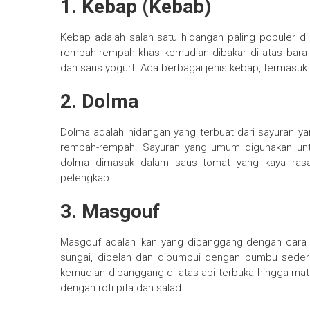
1. Kebap (Kebab)
Kebap adalah salah satu hidangan paling populer d
rempah-rempah khas kemudian dibakar di atas bara ap
dan saus yogurt. Ada berbagai jenis kebap, termas
2. Dolma
Dolma adalah hidangan yang terbuat dari sayuran ya
rempah-rempah. Sayuran yang umum digunakan untuk 
dolma dimasak dalam saus tomat yang kaya rasa. 
pelengkap.
3. Masgouf
Masgouf adalah ikan yang dipanggang dengan cara tra
sungai, dibelah dan dibumbui dengan bumbu seder
kemudian dipanggang di atas api terbuka hingga mat
dengan roti pita dan salad.