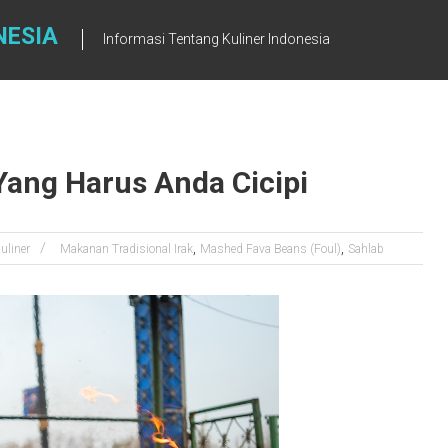
NESIA
Informasi Tentang Kuliner Indonesia
Yang Harus Anda Cicipi
,
,
uliner
Makanan Tradisional Irak
Mashed Fava Beans (Foul)
Sahlab