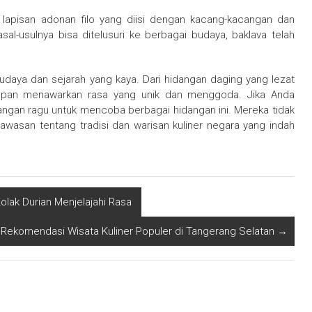
 lapisan adonan filo yang diisi dengan kacang-kacangan dan
l-usulnya bisa ditelusuri ke berbagai budaya, baklava telah
daya dan sejarah yang kaya. Dari hidangan daging yang lezat
uapan menawarkan rasa yang unik dan menggoda. Jika Anda
angan ragu untuk mencoba berbagai hidangan ini. Mereka tidak
wasan tentang tradisi dan warisan kuliner negara yang indah
olak Durian Menjelajahi Rasa
Rekomendasi Wisata Kuliner Populer di Tangerang Selatan
→