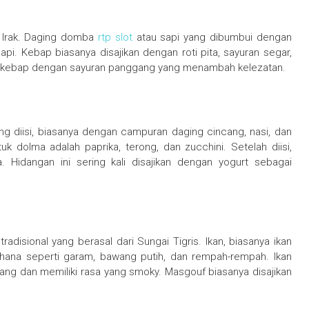
i Irak. Daging domba
rtp slot
atau sapi yang dibumbui dengan
i. Kebap biasanya disajikan dengan roti pita, sayuran segar,
uk kebap dengan sayuran panggang yang menambah kelezatan.
ng diisi, biasanya dengan campuran daging cincang, nasi, dan
dolma adalah paprika, terong, dan zucchini. Setelah diisi,
Hidangan ini sering kali disajikan dengan yogurt sebagai
disional yang berasal dari Sungai Tigris. Ikan, biasanya ikan
hana seperti garam, bawang putih, dan rempah-rempah. Ikan
ang dan memiliki rasa yang smoky. Masgouf biasanya disajikan