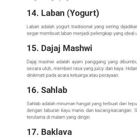
14. Laban (Yogurt)
Laban adalah yogurt tradisional yang sering dijad
segar membuat laban menjadi pelengkap yang ideal u
15. Dajaj Mashwi
Dajaj mashwi adalah ayam panggang yang dibumbu
secara utuh, memberi rasa yang juicy dan kaya. Hidang
dinikmati pada acara keluarga atau perayaan.
16. Sahlab
Sahlab adalah minuman hangat yang terbuat dari tepun
dengan taburan kayu manis dan kacang-kacangan. Sa
terutama di malam yang dingin.
17. Baklava