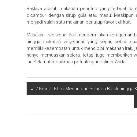
Baklava adalah makanan penutup yang terbuat dari
dicampur dengan sirup gula atau madu. Meskipun asa
menjadi salah satu makanan penutup favorit di Irak.
Masakan tradisional Irak mencerminkan keragaman bu
hingga makanan vegetarian yang segar, setiap s
memiliki kesempatan untuk mencicipi makanan Irak, j
hanya memuaskan selera, tetapi juga memberikan wa
ini. Selamat menikmati petualangan kuliner Anda!
←
7 Kuliner Khas Medan dari Spageti Batak hingga K