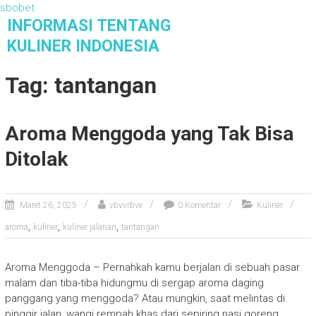
sbobet
S
INFORMASI TENTANG
k
KULINER INDONESIA
i
Informasi Tentang Kuliner Indonesia
p
Tag: tantangan
t
o
c
Aroma Menggoda yang Tak Bisa
o
n
Ditolak
t
e
n
Maret 26, 2025
vbvvrbve
0 Komentar
Kuliner
t
,
,
,
aroma
kuliner
kuliner jalanan
tantangan
Aroma Menggoda – Pernahkah kamu berjalan di sebuah pasar
malam dan tiba-tiba hidungmu di sergap aroma daging
panggang yang menggoda? Atau mungkin, saat melintas di
pinggir jalan, wangi rempah khas dari sepiring nasi goreng