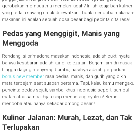
gerobakan membuatmu menelan ludah? Inilah keajaiban kuliner
yang terlalu sayang untuk di lewatkan. Tidak mencoba makanan-
makanan ini adalah sebuah dosa besar bagi pecinta cita rasa!
Pedas yang Menggigit, Manis yang
Menggoda
Rendang, si primadona masakan Indonesia, adalah bukti nyata
bahwa kesabaran adalah kunci kelezatan. Berjam-jam di masak
hingga daging menyerap bumbu, hasilnya adalah perpaduan
bonus new member
rasa pedas, manis, dan gurih yang bikin
mata terpejam saat suapan pertama. Tapi, kalau kamu mengaku
pencinta pedas sejati, sambal khas Indonesia seperti sambal
matah atau sambal hijau siap menantang nyalimu! Berani
mencoba atau hanya sekadar omong besar?
Kuliner Jalanan: Murah, Lezat, dan Tak
Terlupakan