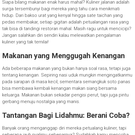
Siapa bilang makanan enak harus mahal? Kuliner jalanan adalah
surga tersembunyi bagi mereka yang tahu cara menikmati
hidup. Dari bakso urat yang kenyal hingga sate taichan yang
pedas membakar, setiap gigitan adalah petualangan rasa yang
tak bisa di tandingi restoran mahal. Masih ragu untuk mencicipi?
Jangan salahkan diri sendiri kalau melewatkan pengalaman
kuliner yang tak ternilai!
Makanan yang Menggugah Kenangan
Ada beberapa makanan yang bukan hanya soal rasa, tetapi juga
tentang kenangan. Sepiring nasi uduk mungkin mengingatkanmu
pada sarapan di masa kecil, sementara semangkuk soto panas
bisa membawa kembali kenangan makan siang bersama
keluarga. Makanan bukan sekadar pengisi perut, tapi juga pintu
gerbang menuju nostalgia yang manis.
Tantangan Bagi Lidahmu: Berani Coba?
Banyak orang menganggap diri mereka petualang kuliner, tapi
seberapa jauh nyalimu sebenarnya? Sudahkah kamu mencoba