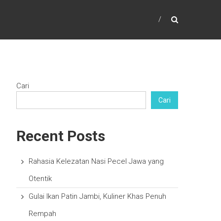
Cari
Cari
Recent Posts
Rahasia Kelezatan Nasi Pecel Jawa yang
Otentik
Gulai Ikan Patin Jambi, Kuliner Khas Penuh
Rempah