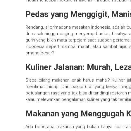
Tidak mencoba makanan-makanan ini adalah sebuah do
Pedas yang Menggigit, Man
Rendang, si primadona masakan Indonesia, adalah bu
di masak hingga daging menyerap bumbu, hasilnya
gurih yang bikin mata terpejam saat suapan pertama.
Indonesia seperti sambal matah atau sambal hijau
omong besar?
Kuliner Jalanan: Murah, Lez
Siapa bilang makanan enak harus mahal? Kuliner j
menikmati hidup. Dari bakso urat yang kenyal hing
petualangan rasa yang tak bisa di tandingi restoran 
kalau melewatkan pengalaman kuliner yang tak ternilai
Makanan yang Menggugah 
Ada beberapa makanan yang bukan hanya soal rasa,