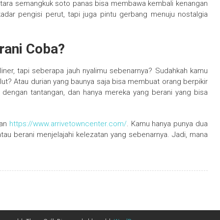
ntara semangkuk soto panas bisa membawa kembali kenangan
ar pengisi perut, tapi juga pintu gerbang menuju nostalgia
rani Coba?
iner, tapi seberapa jauh nyalimu sebenarnya? Sudahkah kamu
t? Atau durian yang baunya saja bisa membuat orang berpikir
h dengan tantangan, dan hanya mereka yang berani yang bisa
dan
https://www.arrivetowncenter.com/
. Kamu hanya punya dua
tau berani menjelajahi kelezatan yang sebenarnya. Jadi, mana