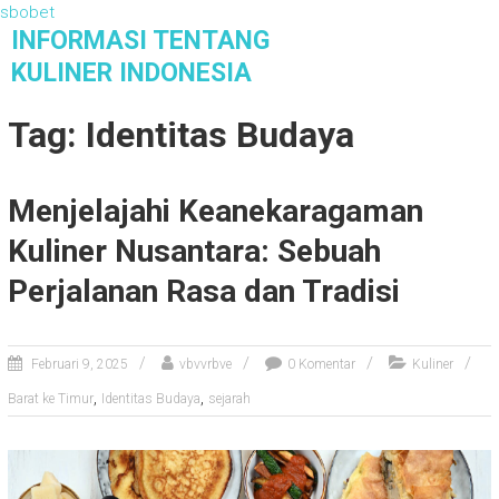
sbobet
S
INFORMASI TENTANG
k
KULINER INDONESIA
i
Informasi Tentang Kuliner Indonesia
p
Tag: Identitas Budaya
t
o
c
Menjelajahi Keanekaragaman
o
n
Kuliner Nusantara: Sebuah
t
e
Perjalanan Rasa dan Tradisi
n
t
Februari 9, 2025
vbvvrbve
0 Komentar
Kuliner
,
,
Barat ke Timur
Identitas Budaya
sejarah