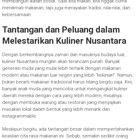
membangun ikatan sosial. Saat kita makan, kita nggak cuma
menikmati makanan, tapi juga merayakan tradisi, nilai-nilai, dan
kebersamaan.
Tantangan dan Peluang dalam
Melestarikan Kuliner Nusantara
Dengan berkembangnya zaman dan masuknya budaya luar,
kuliner Nusantara mungkin akan terancam punah. Banyak
generasi muda yang mulai lebih tertarik dengan makanan
modern atau makanan luar negeri yang lebih “kekinian”. Namun,
bukan berarti makanan tradisional harus hilang begitu saja. Kini,
banyak anak muda yang mencoba untuk mengangkat kuliner
daerah mereka dengan cara yang lebih modern, misalnya
dengan membuka warung atau restoran yang menyajikan
masakan lokal dalam bentuk yang lebih menarik dan
instagrammable.
Meskipun begitu, ada tantangan besar dalam mempertahankan
keaslian cita rasa makanan ini. Sebab, semakin sedikit orang