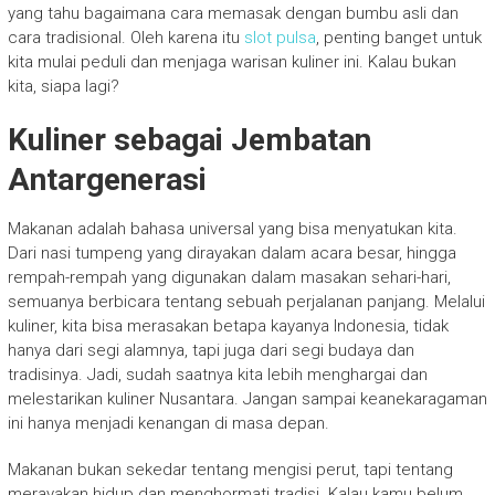
yang tahu bagaimana cara memasak dengan bumbu asli dan
cara tradisional. Oleh karena itu
slot pulsa
, penting banget untuk
kita mulai peduli dan menjaga warisan kuliner ini. Kalau bukan
kita, siapa lagi?
Kuliner sebagai Jembatan
Antargenerasi
Makanan adalah bahasa universal yang bisa menyatukan kita.
Dari nasi tumpeng yang dirayakan dalam acara besar, hingga
rempah-rempah yang digunakan dalam masakan sehari-hari,
semuanya berbicara tentang sebuah perjalanan panjang. Melalui
kuliner, kita bisa merasakan betapa kayanya Indonesia, tidak
hanya dari segi alamnya, tapi juga dari segi budaya dan
tradisinya. Jadi, sudah saatnya kita lebih menghargai dan
melestarikan kuliner Nusantara. Jangan sampai keanekaragaman
ini hanya menjadi kenangan di masa depan.
Makanan bukan sekedar tentang mengisi perut, tapi tentang
merayakan hidup dan menghormati tradisi. Kalau kamu belum