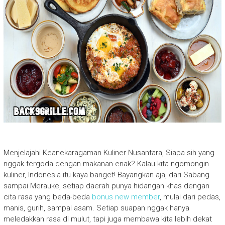
Menjelajahi Keanekaragaman Kuliner Nusantara, Siapa sih yang
nggak tergoda dengan makanan enak? Kalau kita ngomongin
kuliner, Indonesia itu kaya banget! Bayangkan aja, dari Sabang
sampai Merauke, setiap daerah punya hidangan khas dengan
cita rasa yang beda-beda
bonus new member
, mulai dari pedas,
manis, gurih, sampai asam. Setiap suapan nggak hanya
meledakkan rasa di mulut, tapi juga membawa kita lebih dekat