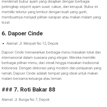
menikmati bubur ayam yang disajikan dengan berbagai
pelengkap seperti ayam suwir, cakue, dan kerupuk. Bubur ini
memiliki tekstur yang lembut dengan kuah yang gurih,
membuatnya menjadi pilihan sarapan atau makan malam yang
lezat.
6. Dapoer Cinde
Alamat: Jl. Merpati No.12, Depok
Dapoer Cinde menawarkan berbagai menu masakan lokal dan
internasional dalam suasana yang elegan. Mereka memiliki
berbagai pilihan menu, dari steak hingga masakan tradisional
Indonesia. Dengan dekorasi yang modern dan pelayanan yang
ramah, Dapoer Cinde adalah tempat yang ideal untuk makan
malam bersama keluarga atau teman.
### 7. Roti Bakar 88
Alamat: Jl. Bunga No.7, Depok