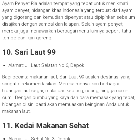
Ayam Penyet Ria adalah tempat yang tepat untuk menikmati
ayam penyet, hidangan khas Indonesia yang terbuat dari ayam
yang digoreng dan kemudian dipenyet atau dipipihkan sebelum
disajikan dengan sambal dan lalapan. Selain ayam penyet,
mereka juga menawarkan berbagai menu lainnya seperti tahu
tempe dan ikan goreng.
10. Sari Laut 99
Alamat: Jl. Laut Selatan No.6, Depok
Bagi pecinta makanan laut, Sari Laut 99 adalah destinasi yang
sangat direkomendasikan. Mereka menyajikan berbagai
hidangan laut segar, mulai dari kepiting, udang, hingga cumi-
cumi. Dengan bumbu yang kaya dan cara memasak yang tepat,
hidangan di sini pasti akan memuaskan keinginan Anda untuk
makanan laut.
11. Kedai Makanan Sehat
Alamat: Jl. Sehat No.3, Depok