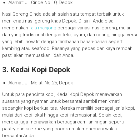
Alamat: Jl. Cinde No.10, Depok
Nasi Goreng Cinde adalah salah satu tempat terbaik untuk
menikmati nasi goreng khas Depok. Di sini, Anda bisa
menemukan
raja mahjong
berbagai variasi nasi goreng, mulai
dari yang tradisional dengan telur, ayam, dan udang, hingga versi
yang lebih inovatif dengan tambahan bahan-bahan seperti
kambing atau seafood. Rasanya yang pedas dan kaya rempah
pasti akan memuaskan lidah Anda.
3. Kedai Kopi Depok
Alamat: Jl. Melati No.25, Depok
Untuk para pencinta kopi, Kedai Kopi Depok menawarkan
suasana yang nyaman untuk bersantai sambil menikmati
secangkir kopi berkualitas. Mereka memiliki berbagai jenis kopi,
mulai dari kopi lokal hingga kopi internasional. Selain kopi,
mereka juga menawarkan berbagai camilan ringan seperti
pastry dan kue-kue yang cocok untuk menemani waktu
bersantai Anda.