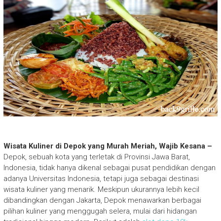
Wisata Kuliner di Depok yang Murah Meriah, Wajib Kesana –
Depok, sebuah kota yang terletak di Provinsi Jawa Barat,
Indonesia, tidak hanya dikenal sebagai pusat pendidikan dengan
adanya Universitas Indonesia, tetapi juga sebagai destinasi
wisata kuliner yang menarik. Meskipun ukurannya lebih kecil
dibandingkan dengan Jakarta, Depok menawarkan berbagai
pilihan kuliner yang menggugah selera, mulai dari hidangan