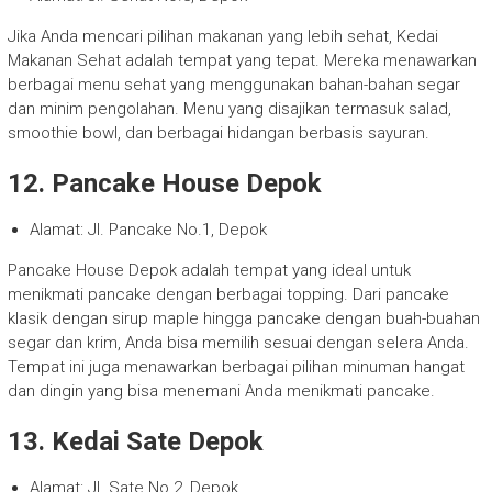
Jika Anda mencari pilihan makanan yang lebih sehat, Kedai
Makanan Sehat adalah tempat yang tepat. Mereka menawarkan
berbagai menu sehat yang menggunakan bahan-bahan segar
dan minim pengolahan. Menu yang disajikan termasuk salad,
smoothie bowl, dan berbagai hidangan berbasis sayuran.
12. Pancake House Depok
Alamat: Jl. Pancake No.1, Depok
Pancake House Depok adalah tempat yang ideal untuk
menikmati pancake dengan berbagai topping. Dari pancake
klasik dengan sirup maple hingga pancake dengan buah-buahan
segar dan krim, Anda bisa memilih sesuai dengan selera Anda.
Tempat ini juga menawarkan berbagai pilihan minuman hangat
dan dingin yang bisa menemani Anda menikmati pancake.
13. Kedai Sate Depok
Alamat: Jl. Sate No.2, Depok