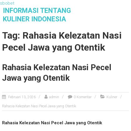
sbobet
S
INFORMASI TENTANG
k
KULINER INDONESIA
i
Informasi Tentang Kuliner Indonesia
p
Tag: Rahasia Kelezatan Nasi
t
o
Pecel Jawa yang Otentik
c
o
n
Rahasia Kelezatan Nasi Pecel
t
e
Jawa yang Otentik
n
t
Februari 13, 2026
admin
0 Komentar
Kuliner
Rahasia Kelezatan Nasi Pecel Jawa yang Otentik
Rahasia Kelezatan Nasi Pecel Jawa yang Otentik